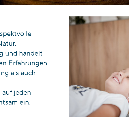
espektvolle
atur.
ig und handelt
hen Erfahrungen.
ng als auch
n
 auf jeden
htsam ein.