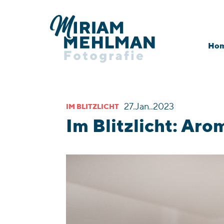
Ho
bmenu
bmenu
27.Jan..2023
IM BLITZLICHT
Im Blitzlicht: Aro