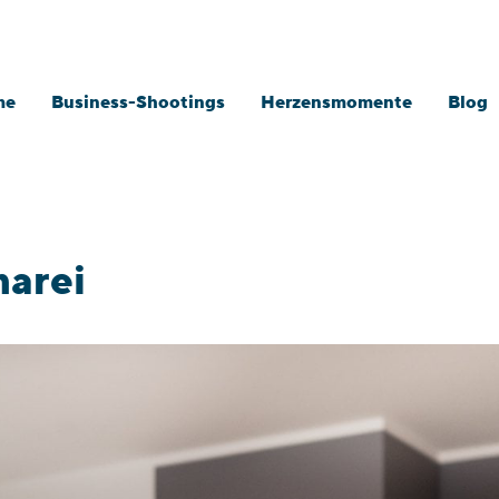
me
Business-Shootings
Herzensmomente
Blog
marei